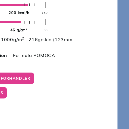
200 kcal/h
150
2
46 g/cm
60
2
1000g/m
216g/skin (123mm
ion
Formula POMOCA
N FORHANDLER
ES