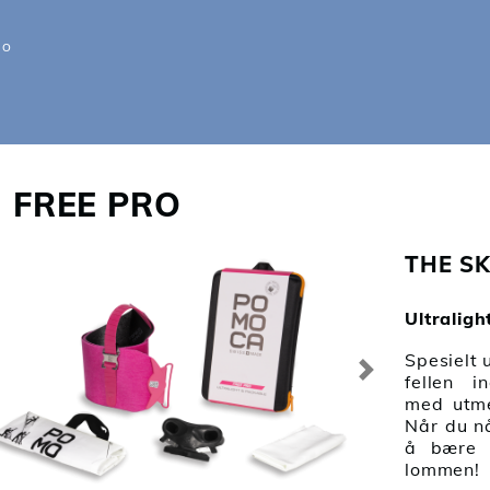
RO
FREE PRO
 POMOCA
THE SK
ODUKTER
Ultralig
OR DU KAN FINNE
RE PRODUKTER
Spesielt u
vious
Next
fellen i
UTILITZA LA TEVA
med utme
IXA POMOCA
Når du nå
å bære 
ELP
lommen!