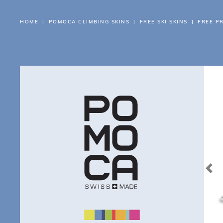
HOME
POMOCA CLIMBING SKINS
FREE SKI SKINS
FREE P
OM
PR
HV
VÅ
Pre
RE
CA
HJ