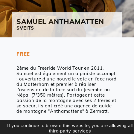
SAMUEL
ANTHAMATTEN
SVEITS
FREE
2ème du Freeride World Tour en 2011,
Samuel est également un alpiniste accompli
: ouverture d'une nouvelle voie en face nord
du Matterhorn et premier à réaliser
l'ascension de la face sud du Jesemba au
Népal (7'350 mètres). Partageant cette
passion de la montagne avec ses 2 frères et
sa soeur, ils ont créé une agence de guide
de montagne "Anthamattens" à Zermatt.
If you continue to browse this website, you are allowing all
third-party services
Facebook
Instagram
Web