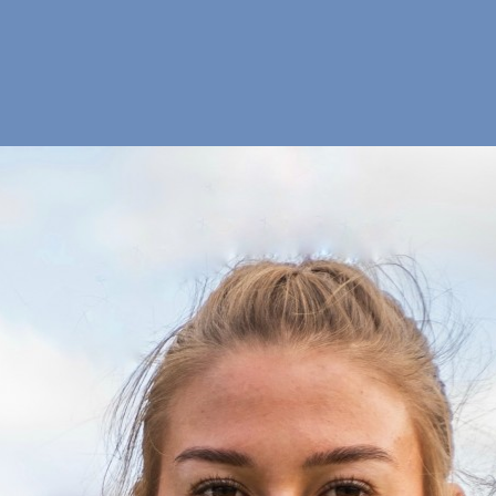
ER POMOCA
ODUKTE
NDEN SIE UNS
RWENDE DEINE
MOCA-BOX ERNEUT
PPORT