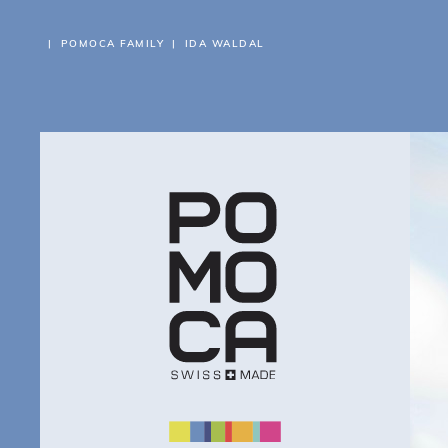
POMOCA FAMILY
IDA WALDAL
ÜB
PR
FI
VE
PO
SU