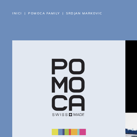
INICI
POMOCA FAMILY
SRDJAN MARKOVIC
SO
PR
TR
RE
CA
AS