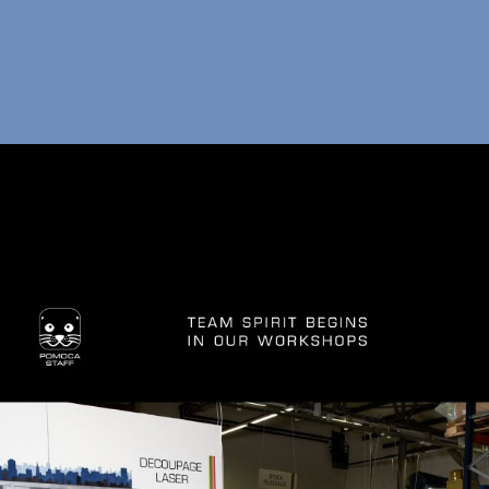
BRE POMOCA
ODUCTES
OBA'NS
UTILITZA LA TEVA
IXA POMOCA
SISTÈNCIA