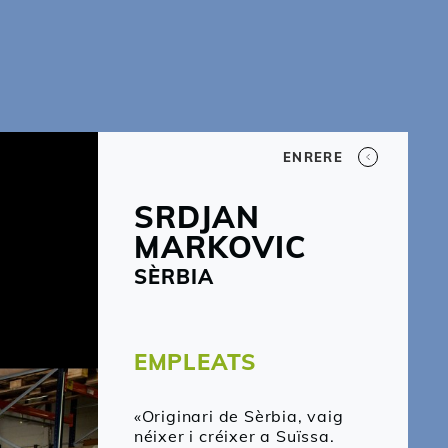
ENRERE
SRDJAN
MARKOVIC
SÈRBIA
EMPLEATS
«Originari de Sèrbia, vaig
néixer i créixer a Suïssa.