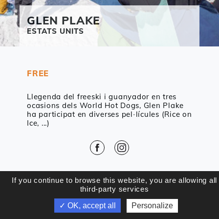
GLEN
PLAKE
ESTATS UNITS
FREE
Llegenda del freeski i guanyador en tres
ocasions dels World Hot Dogs, Glen Plake
ha participat en diverses pel·lícules (Rice on
Ice, ...)
Facebook
Instagram
ENRERE
If you continue to browse this website, you are allowing all
third-party services
✓ OK, accept all
Personalize