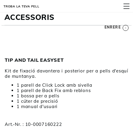
TROBA LA TEVA PELL
MENÚ
ACCESSORIS
ENRERE
TIP AND TAIL EASYSET
Kit de fixació davantera i posterior per a pells d'esquí
de muntanya.
1 parell de Click Lock amb sivella
1 parell de Back Fix amb reblons
1 bossa per a pells
1 cúter de precisió
1 manual d'usuari
Art.-Nr. : 10-0007160222