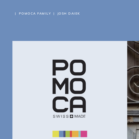
POMOCA FAMILY
JOSH DAIEK
A 
PO
PR
TR
RI
SC
SU