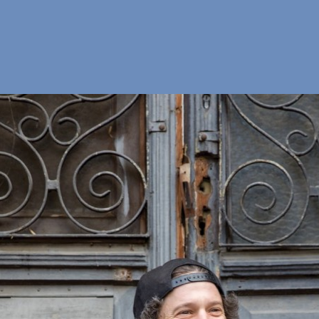
PROPOSITO DI
MOCA
ODOTTI
OVACI
UTILIZZA LA TUA
ATOLA POMOCA
PPORTO