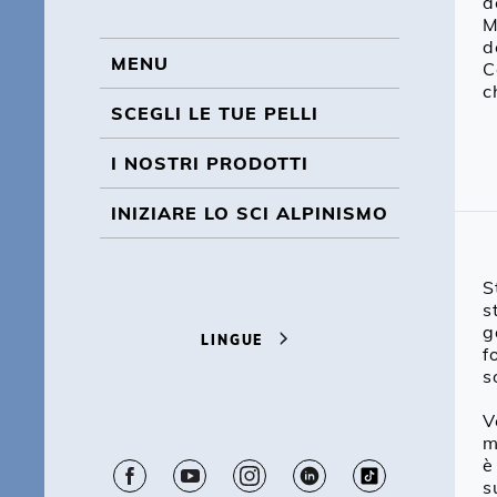
d
BL
M
d
MENU
C
MENU
c
SCEGLI LE TUE PELLI
I NOSTRI PRODOTTI
INIZIARE LO SCI ALPINISMO
S
s
g
LINGUE
f
s
V
m
è
s