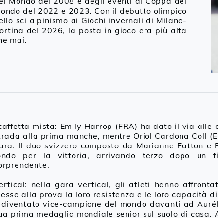
el Mondo del 2008 e degli eventi di Coppa del
OG
ondo del 2022 e 2023. Con il debutto olimpico
ello sci alpinismo ai Giochi invernali di Milano-
ortina del 2026, la posta in gioco era più alta
he mai.
taffetta mista: Emily Harrop (FRA) ha dato il via alle d
trada alla prima manche, mentre Oriol Cardona Coll (
ara. Il duo svizzero composto da Marianne Fatton e 
ondo per la vittoria, arrivando terzo dopo un f
orprendente.
ertical: nella gara vertical, gli atleti hanno affront
esso alla prova la loro resistenza e le loro capacità 
 diventato vice-campione del mondo davanti ad Aurél
ua prima medaglia mondiale senior sul suolo di casa. 