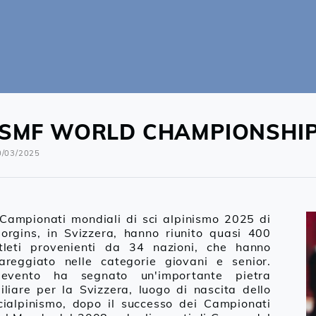
ISMF WORLD CHAMPIONSHIP
PROPOSITO DI
0/03/2025
MOCA
ODOTTI
 Campionati mondiali di sci alpinismo 2025 di
OVACI
orgins, in Svizzera, hanno riunito quasi 400
tleti provenienti da 34 nazioni, che hanno
UTILIZZA LA TUA
areggiato nelle categorie giovani e senior.
ATOLA POMOCA
'evento ha segnato un'importante pietra
iliare per la Svizzera, luogo di nascita dello
PPORTO
cialpinismo, dopo il successo dei Campionati